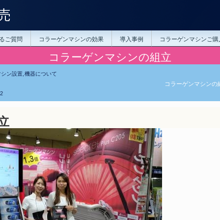
売
るご質問
コラーゲンマシンの効果
導入事例
コラーゲンマシンご購
コラーゲンマシンの組立
マシン設置
,
機器について
コラーゲンマシンの
02
立