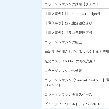
コラーゲンマシンの効果【クチコミ】
【導入事例】Libération hair design 様
【導入事例】酸素生活銀座店 様
【導入事例】リラコラ銀座店 様
コラーゲンマシンの組立
光治療で使用されているスペクトルを照
光のエステ！633nmの可視光線！
コラーゲンマシンの効果
コラーゲンマシン【Seecret Plus C205】
のメリット
コラーゲンマシン設置スペース
ビューティーワールドジャパン2016