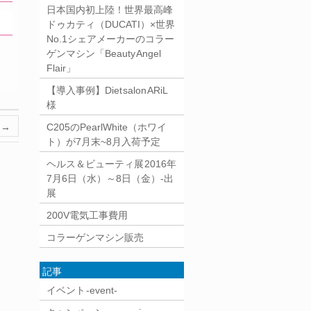
日本国内初上陸！世界最高峰
ドゥカティ（DUCATI）×世界
No.1シェアメーカーのコラー
ゲンマシン「Beauty Angel
Flair」
【導入事例】Diet salon ARiL
様
様
→
C205のPearlWhite（ホワイ
ト）が7月末~8月入荷予定
ヘルス＆ビューティ展 2016年
7月6日（水）～8日（金）-出
展
200V電気工事費用
コラーゲンマシン販売
記事
イベント -event-