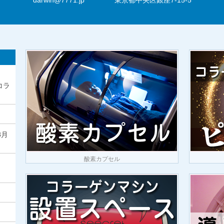
コラ
8月
酸素カプセル
）